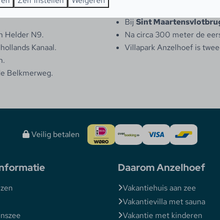
ren
Zelf instellen
Weigeren
Volg de N9 richting Alkmaa
Bij
Sint Maartensvlotbru
n Helder N9.
Na circa 300 meter de eers
hollands Kanaal.
Villapark Anzelhoef is twe
n.
 de Belkmerweg.
Veilig betalen
nformatie
Daarom Anzelhoef
izen
Vakantiehuis aan zee
Vakantievilla met sauna
enszee
Vakantie met kinderen