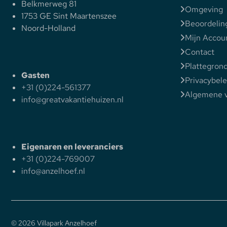
Belkmerweg 81
Omgeving
1753 GE Sint Maartenszee
Beoordelin
Noord-Holland
Mijn Accou
Contact
Plattegron
Gasten
Privacybele
+31 (0)224-561377
Algemene 
info@greatvakantiehuizen.nl
Eigenaren en leveranciers
+31 (0)224-769007
info@anzelhoef.nl
© 2026 Villapark Anzelhoef