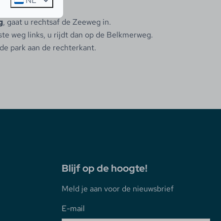
NL
r.
g
, gaat u rechtsaf de Zeeweg in.
te weg links, u rijdt dan op de Belkmerweg.
ede park aan de rechterkant.
Blijf op de hoogte!
Meld je aan voor de nieuwsbrief
E-mail