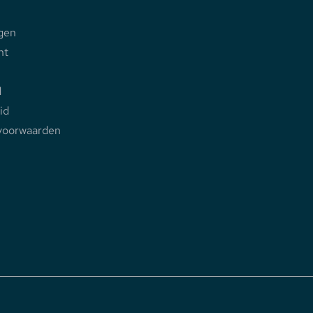
gen
nt
d
id
voorwaarden