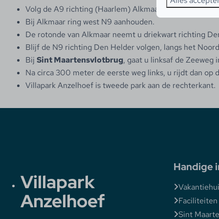
Alles accepte
Volg de A9 richting (Haarlem) Alkmaar Den Helder.
Bij Alkmaar ring west N9 aanhouden.
De rotonde van Alkmaar neemt u driekwart richting De
Blijf de N9 richting Den Helder volgen, langs het Noord
Bij
Sint Maartensvlotbrug
, gaat u linksaf de Zeeweg i
Na circa 300 meter de eerste weg links, u rijdt dan op
Villapark Anzelhoef is tweede park aan de rechterkant.
Handige i
Villapark
Vakantiehu
Anzelhoef
Faciliteiten
Sint Maart