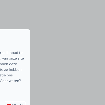
rde inhoud te
 van onze site
unnen deze
die ze hebben
atie ons
 Meer weten?