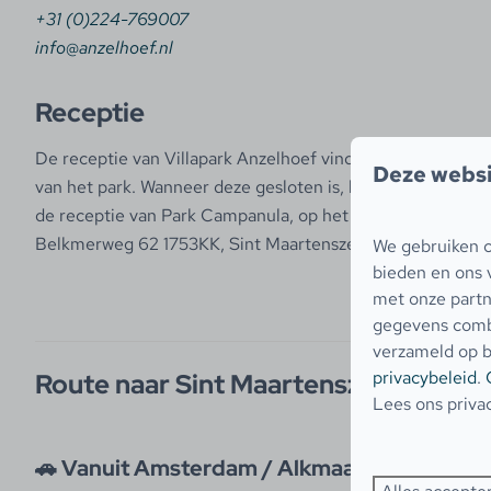
+31 (0)224-769007
info@anzelhoef.nl
Receptie
De receptie van Villapark Anzelhoef vindt u bij de ingang
Deze websi
van het park. Wanneer deze gesloten is, kunt u terecht bij
de receptie van Park Campanula, op het volgende adres:
Belkmerweg 62 1753KK, Sint Maartenszee
We gebruiken c
bieden en ons 
met onze partn
gegevens combi
verzameld op b
privacybeleid
.
Route naar Sint Maartenszee
Lees ons priva
🚗 Vanuit Amsterdam / Alkmaar