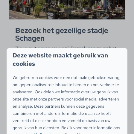
Bezoek het gezellige stadje
Schagen
Zin in cultuur en reuring? Bezoek dan zeker het
Deze website maakt gebruik van
stadje Schagen, op 9 kilometer van uw
cookies
vakantiehuis. De gemoedelijke, kleine stadskern
van Schagen heeft volop winkelmogelijkheden
We gebruiken cookies voor een optimale gebruikservaring,
(ook overdekt), lekkere restaurants en gezellige
om gepersonaliseerde inhoud te bieden en ons verkeer te
terrasjes. Het hele jaar door worden hier
analyseren. Ook delen we informatie over uw gebruik van
verschillende activiteiten georganiseerd. Van
onze site met onze partners voor social media, adverteren
beachvolleybal toernooien tot eetproeverijen,
en analyse. Deze partners kunnen deze gegevens
veemarkten en openluchtconcerten. Koopavond
combineren met andere informatie die u aan ze heeft
in Schagen is iedere vrijdag tot 21:00 uur. Ook
verstrekt of die ze hebben verzameld op basis van uw
op zondag zijn veel winkels in Schagen geopend.
gebruik van hun diensten. Bekijk voor meer informatie ons
Boodschappen doen? In de binnenstad zitten