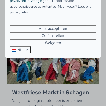
privacybeleid
.
Google
gebruikt cookies voor
verschillende grote supermarkten.
gepersonaliseerde advertenties. Meer weten? Lees ons
privacybeleid.
Meer
Alles accepteren
Zelf instellen
Weigeren
In de omgeving: 7km
NL
Westfriese Markt in Schagen
Van juni tot begin september is er op tien