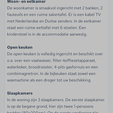
Woon- en eetkamer
Gaskookplaat
De woonkamer is smaakvol ingericht met 2 banken, 2
Badkamer
fauteuils en een ruime salontafel. Er is een kabel TV
met Nederlandse en Duitse zenders. In de eetkamer
Spiegel
staat een ruime eettafel met 6 stoelen. Een
Douchecabine
kinderstoel is in de accommodatie aanwezig.
Wastafel
Wastafelmeubel
Open keuken
Toilet in badkamer
De open keuken is volledig ingericht en beschikt over
Tweede toilet
o.a. over een vaatwasser, filter-koffiezetapparaat,
waterkoker, broodrooster, 4-pits gasfornuis en een
Slaapkamer
combimagnetron. In de bijkeuken staat zowel een
Aantal tweepersoonsbedden: 1
wasmachine als een droger tot uw beschikking.
Aantal eenpersoonsbedden: 4
Kledingkast
Slaapkamers
In de woning zijn 3 slaapkamers. De eerste slaapkamer
Wassen & drogen
is op de begane grond, hier zijn twee 1-persoons
bedden (80x200cm). Op de eerste verdieping zijn