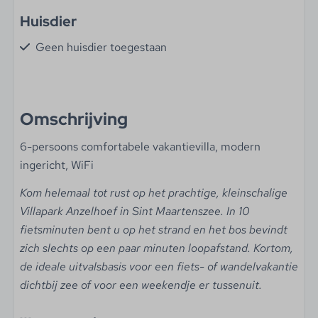
Huisdier
Geen huisdier toegestaan
Woonruimte
Woonoppervlakte (m²): 90
Omschrijving
Roken niet toegestaan
6-persoons comfortabele vakantievilla, modern
Flatscreen TV
ingericht, WiFi
Keuken
Kom helemaal tot rust op het prachtige, kleinschalige
Villapark Anzelhoef in Sint Maartenszee. In 10
Filter koffiezetapparaat
fietsminuten bent u op het strand en het bos bevindt
Waterkoker
zich slechts op een paar minuten loopafstand. Kortom,
Vaatwasser
de ideale uitvalsbasis voor een fiets- of wandelvakantie
Combimagnetron
dichtbij zee of voor een weekendje er tussenuit.
Broodrooster
Koelkast met vriesvak