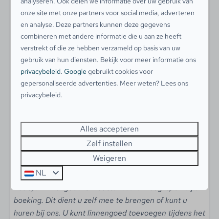
analyseren. Ook delen we informatie over uw gebruik van
Kinderstoel
tuinmeubilair. Barbecueën is slechts toegestaan op
onze site met onze partners voor social media, adverteren
Kinderbed
elektra of gas.
en analyse. Deze partners kunnen deze gegevens
Traphekje
combineren met andere informatie die u aan ze heeft
Parkeren
verstrekt of die ze hebben verzameld op basis van uw
Buiten
Bij de accommodatie kan 1 auto parkeren. De
gebruik van hun diensten. Bekijk voor meer informatie ons
privacybeleid
.
Google
gebruikt cookies voor
eventuele andere auto's kunnen op de algemene
Tuin met gazon
gepersonaliseerde advertenties. Meer weten? Lees ons
parkeerplaats staan. Het is niet toegestaan de
Tuin met privacy
privacybeleid.
elektrische auto op te laden met stroom uit de
Tuin op het zuiden
bungalow.
Terrasmeubilair
Eigen parkeerplaats
Alles accepteren
Overige informatie
Zelf instellen
Huisdieren zijn
niet
toegestaan
Weigeren
Gratis WiFi
NL
Let op! Linnengoed is niet standaard inbegrepen bij uw
boeking. Dit dient u zelf mee te brengen of kunt u
huren bij ons. U kunt linnengoed toevoegen tijdens het