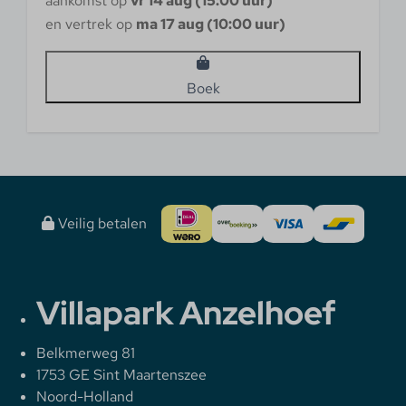
aankomst op
vr 14 aug (15:00 uur)
en vertrek op
ma 17 aug (10:00 uur)
Boek
Veilig betalen
Villapark Anzelhoef
Belkmerweg 81
1753 GE Sint Maartenszee
Noord-Holland