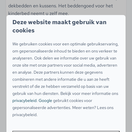
Rookmelder
dekbedden en kussens. Het beddengoed voor het
Koolmonoxidemelder
kinderbed neemt u zelf mee.
De nieuwe boxspring bedden zorgen voor een goede
Deze website maakt gebruik van
Toegankelijkheid
slaapbeleving, zodat u elke ochtend uitgerust aan een
cookies
nieuwe vakantiedag kunt beginnen.
Slaapkamer op begane grond
We gebruiken cookies voor een optimale gebruikservaring,
Badkamer op begane grond
om gepersonaliseerde inhoud te bieden en ons verkeer te
Badkamer
analyseren. Ook delen we informatie over uw gebruik van
Op de begane grond is de badkamer, hier is een
Kinderen & Familie
onze site met onze partners voor social media, adverteren
douchecabine, toilet en wastafel. Op de eerste
en analyse. Deze partners kunnen deze gegevens
Kinderstoel
verdieping is een tweede toilet aanwezig.
combineren met andere informatie die u aan ze heeft
Kinderbed
verstrekt of die ze hebben verzameld op basis van uw
Traphekje
Tuin
gebruik van hun diensten. Bekijk voor meer informatie ons
Via de tuindeur in de woonkamer komt u in de zonnige
privacybeleid
.
Google
gebruikt cookies voor
Buiten
tuin, met een ruim grasveld en een fraai aangelegd
gepersonaliseerde advertenties. Meer weten? Lees ons
terras voorzien van tuinmeubilair en een aparte
Tuin met gazon
privacybeleid.
zithoek met een picknicktafel. Barbecueën is slechts
Tuin met privacy
toegestaan op elektra of gas.
Tuin op het zuiden