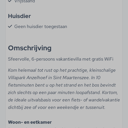
Vrijstaand
Huisdier
Geen huisdier toegestaan
Woonruimte
Omschrijving
Woonoppervlakte (m²): 90
Sfeervolle, 6-persoons vakantievilla met gratis WiFi
Roken niet toegestaan
Flatscreen TV
Kom helemaal tot rust op het prachtige, kleinschalige
Villapark Anzelhoef in Sint Maartenszee. In 10
Keuken
fietsminuten bent u op het strand en het bos bevindt
zich slechts op een paar minuten loopafstand. Kortom,
Filter koffiezetapparaat
de ideale uitvalsbasis voor een fiets- of wandelvakantie
Senseo
dichtbij zee of voor een weekendje er tussenuit.
Waterkoker
Vaatwasser
Woon- en eetkamer
Combimagnetron