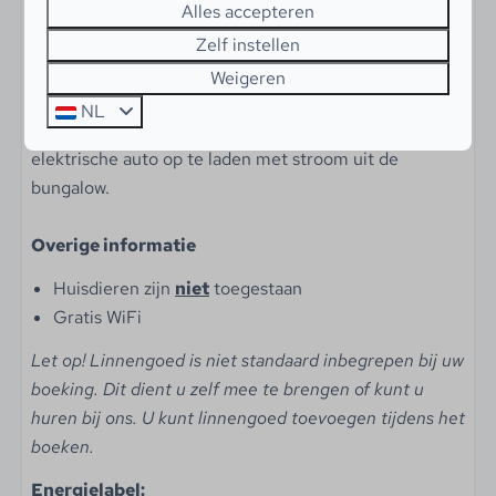
Alles accepteren
Terrasmeubilair
Parkeren
Zelf instellen
Eigen parkeerplaats
Bij de accommodatie kan 1 auto worden geparkeerd.
Weigeren
De eventuele andere auto's kunnen op de algemene
NL
parkeerplaats staan. Het is niet toegestaan de
elektrische auto op te laden met stroom uit de
bungalow.
Overige informatie
Huisdieren zijn
niet
toegestaan
Gratis WiFi
Let op! Linnengoed is niet standaard inbegrepen bij uw
boeking. Dit dient u zelf mee te brengen of kunt u
huren bij ons. U kunt linnengoed toevoegen tijdens het
boeken.
Energielabel: