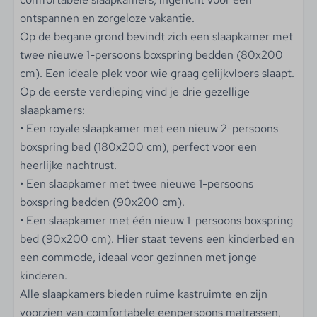
Wassen & drogen
ontspannen en zorgeloze vakantie.
Wasmachine
Op de begane grond bevindt zich een slaapkamer met
Wasdroger
twee nieuwe 1-persoons boxspring bedden (80x200
Strijkijzer
cm). Een ideale plek voor wie graag gelijkvloers slaapt.
Strijkplank
Op de eerste verdieping vind je drie gezellige
slaapkamers:
Verwarmen & koelen
• Een royale slaapkamer met een nieuw 2-persoons
Centrale verwarming
boxspring bed (180x200 cm), perfect voor een
heerlijke nachtrust.
Internet & TV
• Een slaapkamer met twee nieuwe 1-persoons
boxspring bedden (90x200 cm).
Gratis WiFi
• Een slaapkamer met één nieuw 1-persoons boxspring
Kabel TV
bed (90x200 cm). Hier staat tevens een kinderbed en
Nederlandse & internationale TV-zenders
een commode, ideaal voor gezinnen met jonge
Duitse TV-zenders
kinderen.
Alle slaapkamers bieden ruime kastruimte en zijn
Veiligheid
voorzien van comfortabele eenpersoons matrassen,