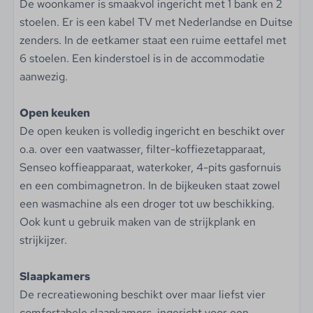
De woonkamer is smaakvol ingericht met 1 bank en 2
Koelkast met vriesvak
stoelen. Er is een kabel TV met Nederlandse en Duitse
Gaskookplaat
zenders. In de eetkamer staat een ruime eettafel met
Badkamer
6 stoelen. Een kinderstoel is in de accommodatie
aanwezig.
Spiegel
Douchecabine
Open keuken
Wastafel
De open keuken is volledig ingericht en beschikt over
Wastafelmeubel
o.a. over een vaatwasser, filter-koffiezetapparaat,
Toilet in badkamer
Senseo koffieapparaat, waterkoker, 4-pits gasfornuis
Tweede toilet
en een combimagnetron. In de bijkeuken staat zowel
een wasmachine als een droger tot uw beschikking.
Slaapkamer
Ook kunt u gebruik maken van de strijkplank en
Aantal tweepersoonsbedden: 1
strijkijzer.
Aantal eenpersoonsbedden: 4
Kledingkast
Slaapkamers
De recreatiewoning beschikt over maar liefst vier
comfortabele slaapkamers, ingericht voor een